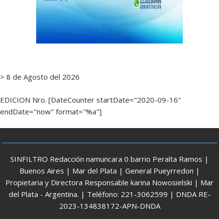
> 8 de Agosto del 2026
EDICION Nro. [DateCounter startDate="2020-09-16"
endDate="now" format="%a"]
SINFILTRO Redacción namuncara 0 barrio Peralta Ramos |
Buenos Aires | Mar del Plata | General Pueyrredon |
Propietaria y Directora Responsable karina Nowosielski | Mar
del Plata - Argentina. | Teléfono: 221-3062599 | DNDA RE-
2023-134838172-APN-DNDA