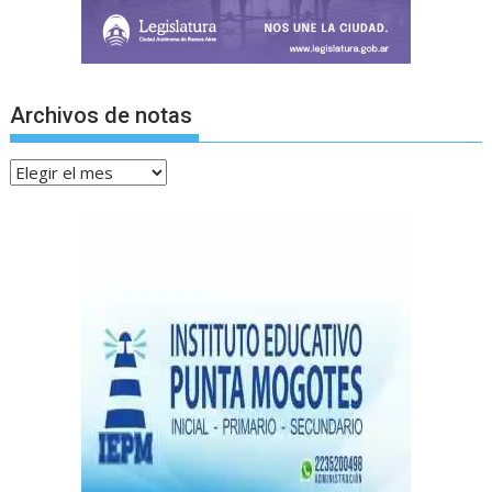
Archivos de notas
Archivos
de
notas