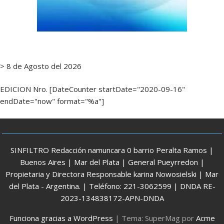
> 8 de Agosto del 2026
EDICION Nro. [DateCounter startDate="2020-09-16"
endDate="now" format="%a"]
SINFILTRO Redacción namuncara 0 barrio Peralta Ramos |
Buenos Aires | Mar del Plata | General Pueyrredon |
Propietaria y Directora Responsable karina Nowosielski | Mar
del Plata - Argentina. | Teléfono: 221-3062599 | DNDA RE-
2023-134838172-APN-DNDA
Funciona gracias a WordPress
|
Tema: SuperMag por
Acme