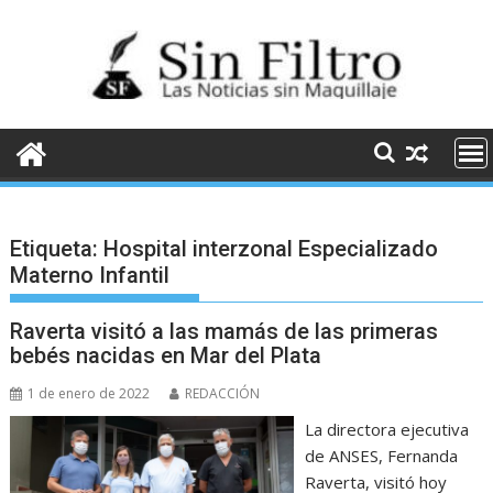
Saltar
al
contenido
Etiqueta:
Hospital interzonal Especializado
Materno Infantil
Raverta visitó a las mamás de las primeras
bebés nacidas en Mar del Plata
1 de enero de 2022
REDACCIÓN
La directora ejecutiva
de ANSES, Fernanda
Raverta, visitó hoy