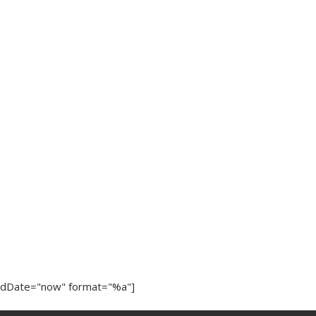
ndDate="now" format="%a"]