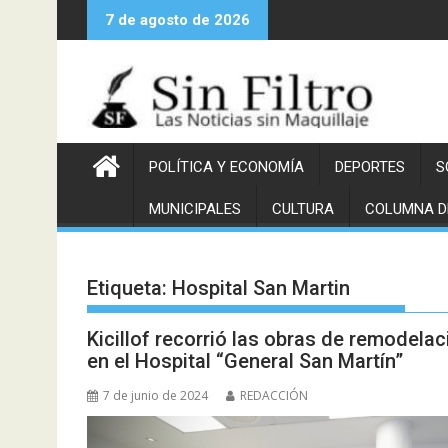
Saltar
7 de agosto de 2026
al
contenido
POLÍTICA Y ECONOMÍA
DEPORTES
S
MUNICIPALES
CULTURA
COLUMNA D
Etiqueta:
Hospital San Martin
Kicillof recorrió las obras de remodel
en el Hospital “General San Martín”
7 de junio de 2024
REDACCIÓN