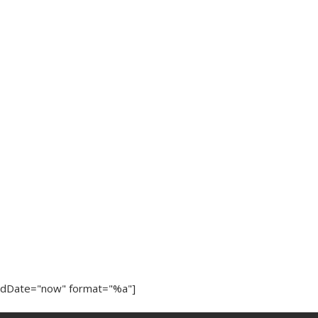
ndDate="now" format="%a"]