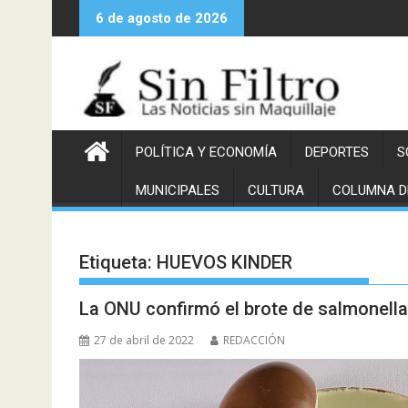
Saltar
6 de agosto de 2026
al
contenido
POLÍTICA Y ECONOMÍA
DEPORTES
S
MUNICIPALES
CULTURA
COLUMNA D
Etiqueta:
HUEVOS KINDER
La ONU confirmó el brote de salmonella
27 de abril de 2022
REDACCIÓN