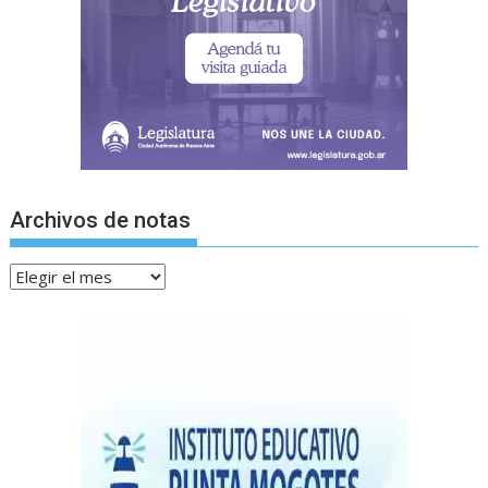
Archivos de notas
Archivos
de
notas