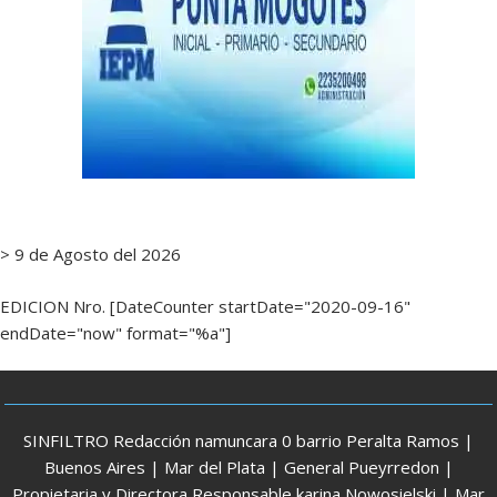
> 9 de Agosto del 2026
EDICION Nro. [DateCounter startDate="2020-09-16"
endDate="now" format="%a"]
SINFILTRO Redacción namuncara 0 barrio Peralta Ramos |
Buenos Aires | Mar del Plata | General Pueyrredon |
Propietaria y Directora Responsable karina Nowosielski | Mar