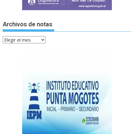
Archivos de notas
Archivos
de
notas