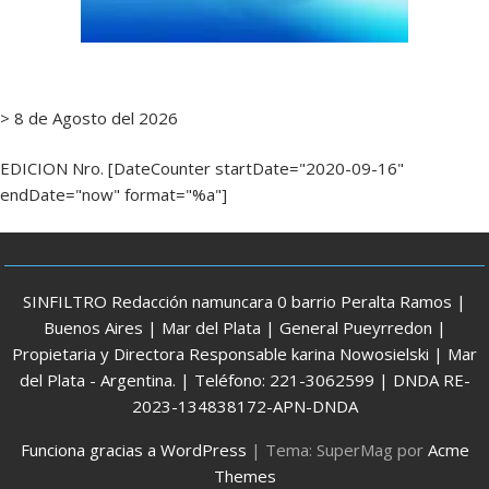
> 8 de Agosto del 2026
EDICION Nro. [DateCounter startDate="2020-09-16"
endDate="now" format="%a"]
SINFILTRO Redacción namuncara 0 barrio Peralta Ramos |
Buenos Aires | Mar del Plata | General Pueyrredon |
Propietaria y Directora Responsable karina Nowosielski | Mar
del Plata - Argentina. | Teléfono: 221-3062599 | DNDA RE-
2023-134838172-APN-DNDA
Funciona gracias a WordPress
|
Tema: SuperMag por
Acme
Themes