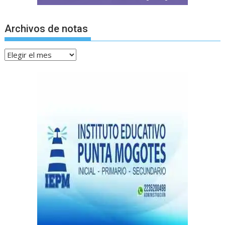
Archivos de notas
Archivos
de
notas