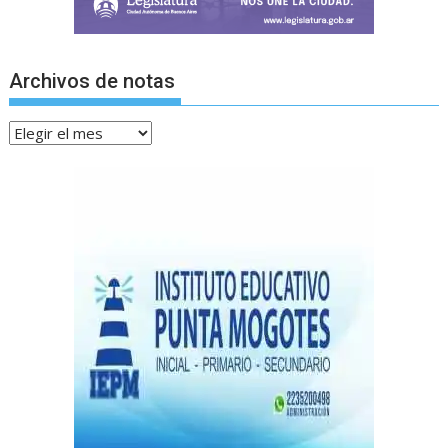
Archivos de notas
Archivos
de
notas