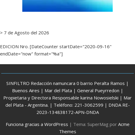
> 7 de Agosto del 2026
EDICION Nro. [DateCounter startDate="2020-09-16"
endDate="now" format="%a"]
SINFILTRO Redacción namuncara 0 barrio Peralta Ramos |
Buenos Aires | Mar del Plata | General Pueyrredon |
Propietaria y Directora Responsable karina Nowosielski | Mar
del Plata - Argentina. | Teléfono: 221-3062599 | DNDA RE-
2023-134838172-APN-DNDA
Funciona gracias a WordPress
|
Tema: SuperMag por
Acme
Themes