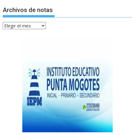
Archivos de notas
Archivos
de
notas