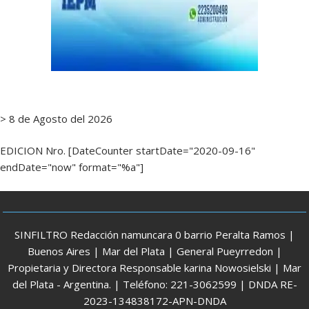
> 8 de Agosto del 2026
EDICION Nro. [DateCounter startDate="2020-09-16"
endDate="now" format="%a"]
SINFILTRO Redacción namuncara 0 barrio Peralta Ramos |
Buenos Aires | Mar del Plata | General Pueyrredon |
Propietaria y Directora Responsable karina Nowosielski | Mar
del Plata - Argentina. | Teléfono: 221-3062599 | DNDA RE-
2023-134838172-APN-DNDA