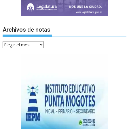
Archivos de notas
Archivos
de
notas