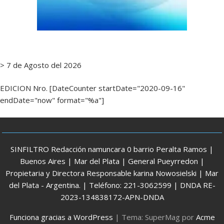
> 7 de Agosto del 2026
EDICION Nro. [DateCounter startDate="2020-09-16"
endDate="now" format="%a"]
SINFILTRO Redacción namuncara 0 barrio Peralta Ramos |
Buenos Aires | Mar del Plata | General Pueyrredon |
Propietaria y Directora Responsable karina Nowosielski | Mar
del Plata - Argentina. | Teléfono: 221-3062599 | DNDA RE-
2023-134838172-APN-DNDA
Funciona gracias a WordPress
|
Tema: SuperMag por
Acme