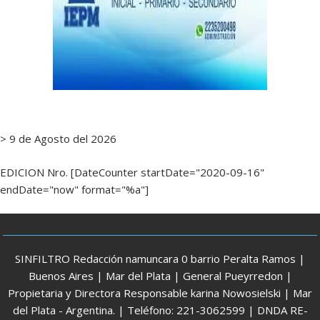
> 9 de Agosto del 2026
EDICION Nro. [DateCounter startDate="2020-09-16"
endDate="now" format="%a"]
SINFILTRO Redacción namuncara 0 barrio Peralta Ramos |
Buenos Aires | Mar del Plata | General Pueyrredon |
Propietaria y Directora Responsable karina Nowosielski | Mar
del Plata - Argentina. | Teléfono: 221-3062599 | DNDA RE-