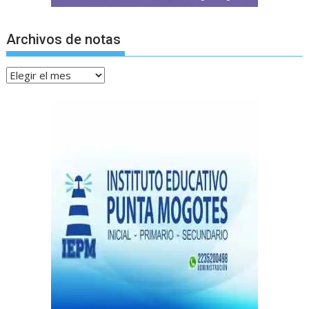
Archivos de notas
Archivos
de
notas