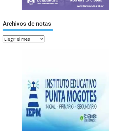
Archivos de notas
Archivos
de
notas