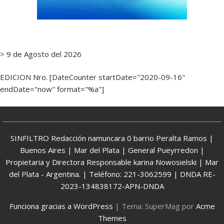
> 9 de Agosto del 2026
EDICION Nro. [DateCounter startDate="2020-09-16"
endDate="now" format="%a"]
SINFILTRO Redacción namuncara 0 barrio Peralta Ramos |
Buenos Aires | Mar del Plata | General Pueyrredon |
Propietaria y Directora Responsable karina Nowosielski | Mar
del Plata - Argentina. | Teléfono: 221-3062599 | DNDA RE-
2023-134838172-APN-DNDA
Funciona gracias a WordPress
|
Tema: SuperMag por
Acme
Themes