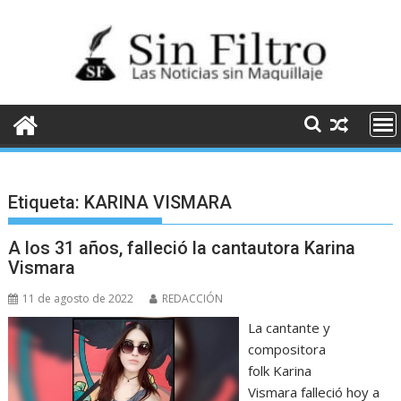
Saltar
al
contenido
Etiqueta:
KARINA VISMARA
A los 31 años, falleció la cantautora Karina
Vismara
11 de agosto de 2022
REDACCIÓN
La cantante y
compositora
folk Karina
Vismara falleció hoy a