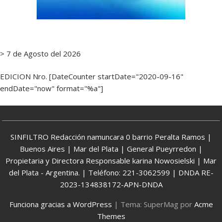
> 7 de Agosto del 2026
EDICION Nro. [DateCounter startDate="2020-09-16"
endDate="now" format="%a"]
SINFILTRO Redacción namuncara 0 barrio Peralta Ramos |
Buenos Aires | Mar del Plata | General Pueyrredon |
Propietaria y Directora Responsable karina Nowosielski | Mar
del Plata - Argentina. | Teléfono: 221-3062599 | DNDA RE-
2023-134838172-APN-DNDA
Funciona gracias a WordPress
|
Tema: SuperMag por
Acme
Themes