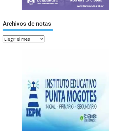
Archivos de notas
Archivos
de
notas