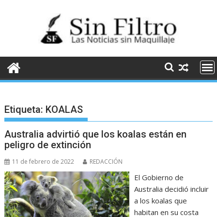
Saltar
al
contenido
Etiqueta:
KOALAS
Australia advirtió que los koalas están en
peligro de extinción
11 de febrero de 2022
REDACCIÓN
El Gobierno de
Australia decidió incluir
a los koalas que
habitan en su costa