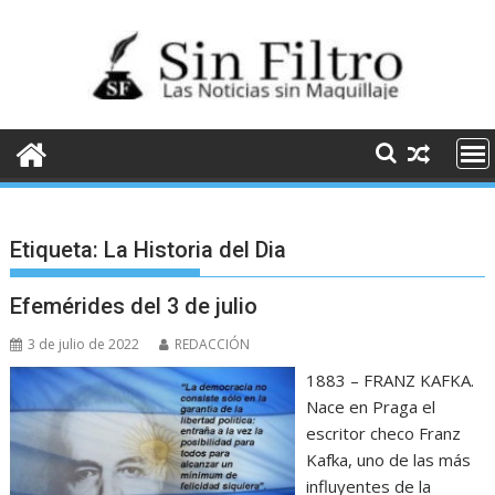
Saltar
al
contenido
Etiqueta:
La Historia del Dia
Efemérides del 3 de julio
3 de julio de 2022
REDACCIÓN
1883 – FRANZ KAFKA.
Nace en Praga el
escritor checo Franz
Kafka, uno de las más
influyentes de la