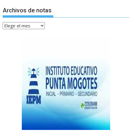
Archivos de notas
Archivos
de
notas