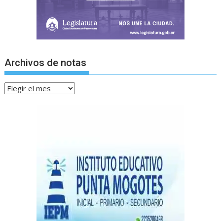
Archivos de notas
Archivos
de
notas