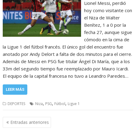
Lionel Messi, perdió
hoy como visitante con
el Niza de Walter
Benítez, 1 a 0 por la
fecha 27, aunque sigue
cómodo en la cima de
la Ligue 1 del fútbol francés. El único gol del encuentro fue
anotado por Andy Delort a falta de dos minutos para el cierre.
Además de Messi en PSG fue titular Ángel Di María, que a los
33m del segundo tiempo fue reemplazado por Mauro Icardi.
El equipo de la capital francesa no tuvo a Leandro Paredes…
LEER MÁS
,
,
,
DEPORTES
Niza
PSG
Fútbol
Ligue 1
Navegación
Entradas anteriores
de