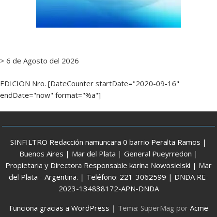
> 6 de Agosto del 2026
EDICION Nro. [DateCounter startDate="2020-09-16"
endDate="now" format="%a"]
SINFILTRO Redacción namuncara 0 barrio Peralta Ramos |
Buenos Aires | Mar del Plata | General Pueyrredon |
Propietaria y Directora Responsable karina Nowosielski | Mar
del Plata - Argentina. | Teléfono: 221-3062599 | DNDA RE-
2023-134838172-APN-DNDA
Funciona gracias a WordPress
|
Tema: SuperMag por
Acme