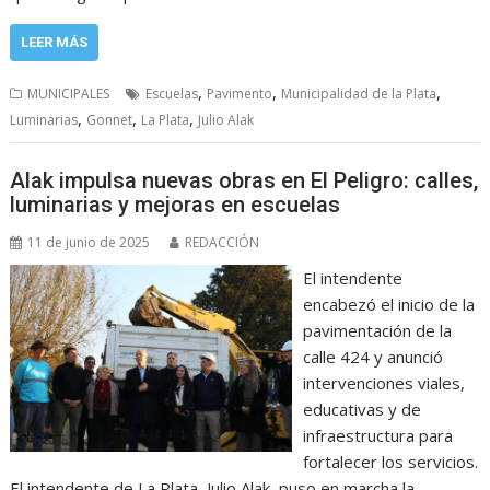
LEER MÁS
,
,
,
MUNICIPALES
Escuelas
Pavimento
Municipalidad de la Plata
,
,
,
Luminarias
Gonnet
La Plata
Julio Alak
Alak impulsa nuevas obras en El Peligro: calles,
luminarias y mejoras en escuelas
11 de junio de 2025
REDACCIÓN
El intendente
encabezó el inicio de la
pavimentación de la
calle 424 y anunció
intervenciones viales,
educativas y de
infraestructura para
fortalecer los servicios.
El intendente de La Plata, Julio Alak, puso en marcha la