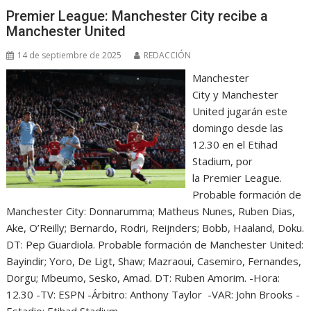
Premier League: Manchester City recibe a
Manchester United
14 de septiembre de 2025
REDACCIÓN
Manchester
City y Manchester
United jugarán este
domingo desde las
12.30 en el Etihad
Stadium, por
la Premier League.
Probable formación de
Manchester City: Donnarumma; Matheus Nunes, Ruben Dias,
Ake, O’Reilly; Bernardo, Rodri, Reijnders; Bobb, Haaland, Doku.
DT: Pep Guardiola. Probable formación de Manchester United:
Bayindir; Yoro, De Ligt, Shaw; Mazraoui, Casemiro, Fernandes,
Dorgu; Mbeumo, Sesko, Amad. DT: Ruben Amorim. -Hora:
12.30 -TV: ESPN -Árbitro: Anthony Taylor -VAR: John Brooks -
Estadio: Etihad Stadium