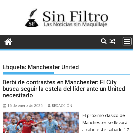
Saltar
al
contenido
Etiqueta:
Manchester United
Derbi de contrastes en Manchester: El City
busca seguir la estela del líder ante un United
necesitado
16 de enero de 2026
REDACCIÓN
El próximo clásico de
Manchester se llevará
a cabo este sábado 17