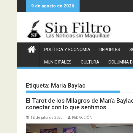
Saltar
9 de agosto de 2026
al
contenido
POLÍTICA Y ECONOMÍA
DEPORTES
S
MUNICIPALES
CULTURA
COLUMNA D
Etiqueta:
Maria Baylac
El Tarot de los Milagros de María Baylac
conectar con lo que sentimos
18 de julio de 2025
REDACCIÓN