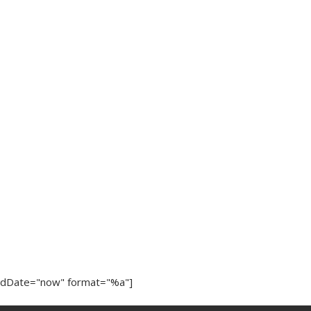
ndDate="now" format="%a"]