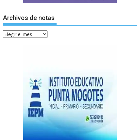
Archivos de notas
Archivos
de
notas