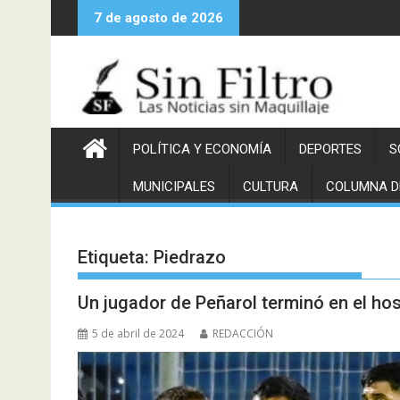
Saltar
7 de agosto de 2026
al
contenido
POLÍTICA Y ECONOMÍA
DEPORTES
S
MUNICIPALES
CULTURA
COLUMNA D
Etiqueta:
Piedrazo
Un jugador de Peñarol terminó en el hos
5 de abril de 2024
REDACCIÓN