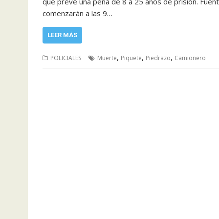
que prevé una pena de 8 a 25 años de prisión. Fuente
comenzarán a las 9…
LEER MÁS
,
,
,
POLICIALES
Muerte
Piquete
Piedrazo
Camionero