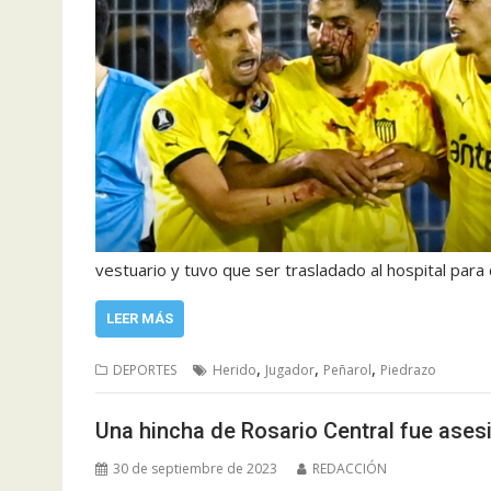
vestuario y tuvo que ser trasladado al hospital para
LEER MÁS
,
,
,
DEPORTES
Herido
Jugador
Peñarol
Piedrazo
Una hincha de Rosario Central fue ases
30 de septiembre de 2023
REDACCIÓN