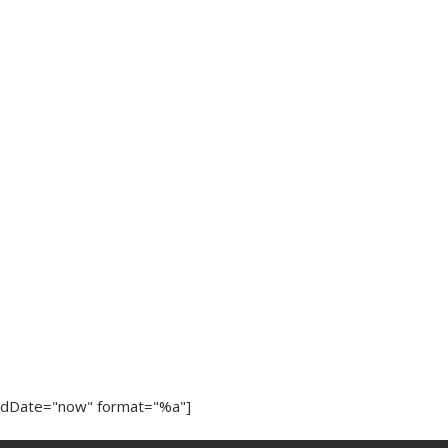
ndDate="now" format="%a"]