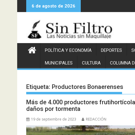
Saltar
6 de agosto de 2026
al
contenido
POLÍTICA Y ECONOMÍA
DEPORTES
S
MUNICIPALES
CULTURA
COLUMNA D
Etiqueta:
Productores Bonaerenses
Más de 4.000 productores frutihortícol
daños por tormenta
19 de septiembre de 2023
REDACCIÓN