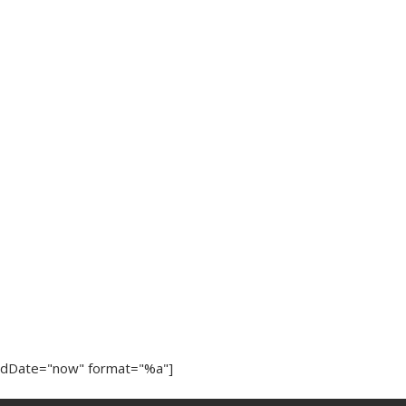
ndDate="now" format="%a"]