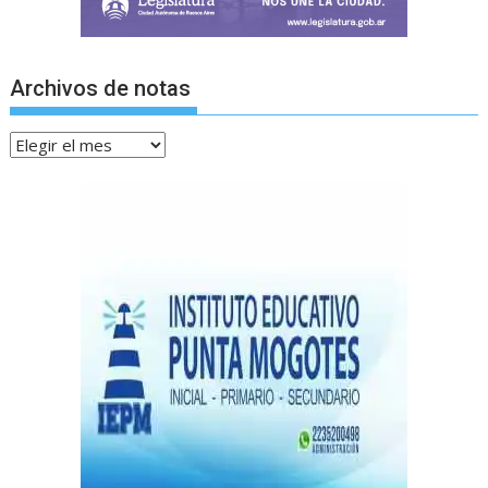
Archivos de notas
Archivos
de
notas