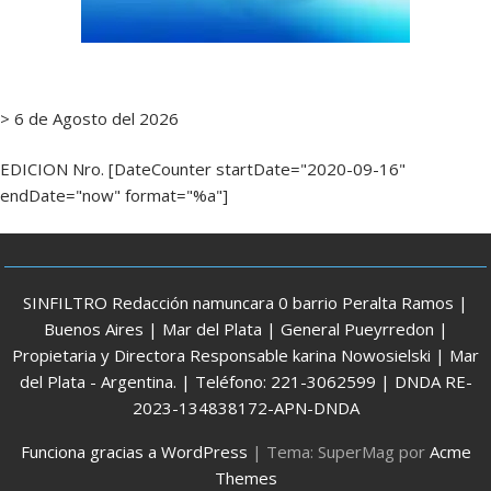
> 6 de Agosto del 2026
EDICION Nro. [DateCounter startDate="2020-09-16"
endDate="now" format="%a"]
SINFILTRO Redacción namuncara 0 barrio Peralta Ramos |
Buenos Aires | Mar del Plata | General Pueyrredon |
Propietaria y Directora Responsable karina Nowosielski | Mar
del Plata - Argentina. | Teléfono: 221-3062599 | DNDA RE-
2023-134838172-APN-DNDA
Funciona gracias a WordPress
|
Tema: SuperMag por
Acme
Themes