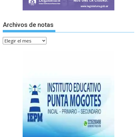
Archivos de notas
Archivos
de
notas