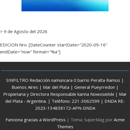
> 9 de Agosto del 2026
EDICION Nro. [DateCounter startDate="2020-09-16"
endDate="now" format="%a"]
SINFILTRO Redacción namuncara 0 barrio Peralta Ramos |
Buenos Aires | Mar del Plata | General Pueyrredon |
Propietaria y Directora Responsable karina Nowosielski | Mar
del Plata - Argentina. | Teléfono: 221-3062599 | DNDA RE-
2023-134838172-APN-DNDA
Funciona gracias a WordPress
|
Tema: SuperMag por
Acme
Themes