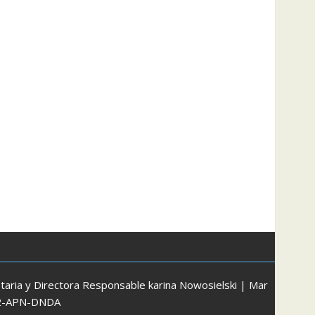
aria y Directora Responsable karina Nowosielski | Mar
172-APN-DNDA