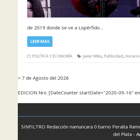
de 2019 donde se ve a Lopérfido…
LEER MÁS
,
,
POLÍTICA Y ECONOMÍA
Javier Milei
Publicidad
Horacio
> 7 de Agosto del 2026
EDICION Nro. [DateCounter startDate="2020-09-16" e
SINFILTRO Redacción namuncara 0 barrio Peralta Ramos
del Plata -