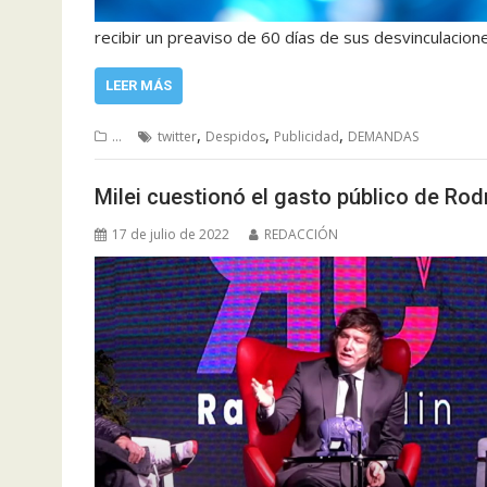
recibir un preaviso de 60 días de sus desvinculacio
LEER MÁS
,
,
,
...
twitter
Despidos
Publicidad
DEMANDAS
Milei cuestionó el gasto público de Rod
17 de julio de 2022
REDACCIÓN