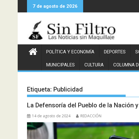
Saltar
7 de agosto de 2026
al
contenido
POLÍTICA Y ECONOMÍA
DEPORTES
S
MUNICIPALES
CULTURA
COLUMNA D
Etiqueta:
Publicidad
La Defensoría del Pueblo de la Nación y 
14 de agosto de 2024
REDACCIÓN