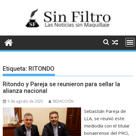
Saltar
al
contenido
Etiqueta:
RITONDO
Ritondo y Pareja se reunieron para sellar la
alianza nacional
5 de agosto de 2025
REDACCIÓN
Sebastián Pareja de
LLA, se reunió este
mediodía con el titular
bonaerense del PRO,