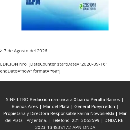
> 7 de Agosto del 2026
EDICION Nro. [DateCounter startDate="2020-09-16"
endDate="now" format="%a"]
SINFILTRO Redacción namuncara 0 barrio Peralta Ramos |
Buenos Aires | Mar del Plata | General Pueyrredon |
Propietaria y Directora Responsable karina Nowosielski | Mar
del Plata - Argentina. | Teléfono: 221-3062599 | DNDA RE-
2023-134838172-APN-DNDA