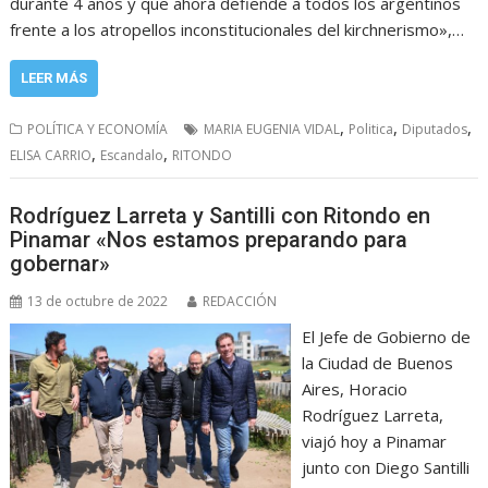
durante 4 años y que ahora defiende a todos los argentinos
frente a los atropellos inconstitucionales del kirchnerismo»,…
LEER MÁS
,
,
,
POLÍTICA Y ECONOMÍA
MARIA EUGENIA VIDAL
Politica
Diputados
,
,
ELISA CARRIO
Escandalo
RITONDO
Rodríguez Larreta y Santilli con Ritondo en
Pinamar «Nos estamos preparando para
gobernar»
13 de octubre de 2022
REDACCIÓN
El Jefe de Gobierno de
la Ciudad de Buenos
Aires, Horacio
Rodríguez Larreta,
viajó hoy a Pinamar
junto con Diego Santilli