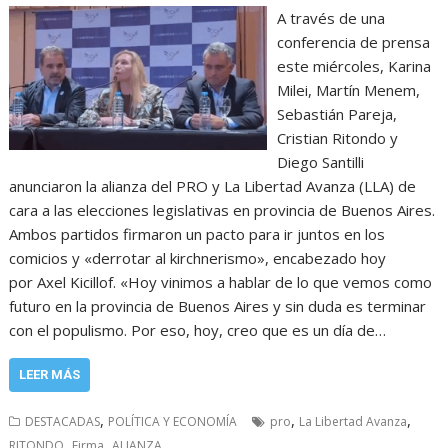
A través de una
conferencia de prensa
este miércoles, Karina
Milei, Martín Menem,
Sebastián Pareja,
Cristian Ritondo y
Diego Santilli
anunciaron la alianza del PRO y La Libertad Avanza (LLA) de
cara a las elecciones legislativas en provincia de Buenos Aires.
Ambos partidos firmaron un pacto para ir juntos en los
comicios y «derrotar al kirchnerismo», encabezado hoy
por Axel Kicillof. «Hoy vinimos a hablar de lo que vemos como
futuro en la provincia de Buenos Aires y sin duda es terminar
con el populismo. Por eso, hoy, creo que es un día de…
LEER MÁS
,
,
,
DESTACADAS
POLÍTICA Y ECONOMÍA
pro
La Libertad Avanza
,
,
RITONDO
Firma
ALIANZA