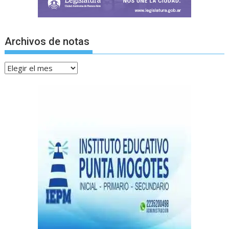
Archivos de notas
Archivos
de
notas