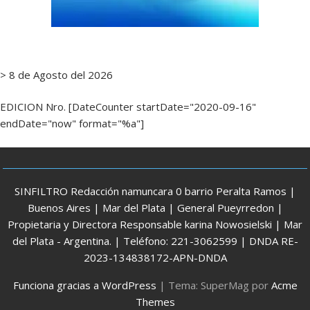
> 8 de Agosto del 2026
EDICION Nro. [DateCounter startDate="2020-09-16"
endDate="now" format="%a"]
SINFILTRO Redacción namuncara 0 barrio Peralta Ramos |
Buenos Aires | Mar del Plata | General Pueyrredon |
Propietaria y Directora Responsable karina Nowosielski | Mar
del Plata - Argentina. | Teléfono: 221-3062599 | DNDA RE-
2023-134838172-APN-DNDA
Funciona gracias a WordPress
|
Tema: SuperMag por
Acme
Themes