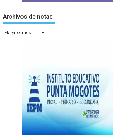
Archivos de notas
Archivos
de
notas