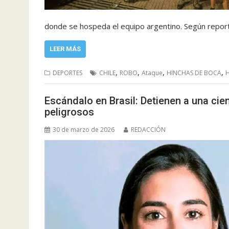
donde se hospeda el equipo argentino. Según repo
LEER MÁS
,
,
,
,
DEPORTES
CHILE
ROBO
Ataque
HINCHAS DE BOCA
H
Escándalo en Brasil: Detienen a una cien
peligrosos
30 de marzo de 2026
REDACCIÓN