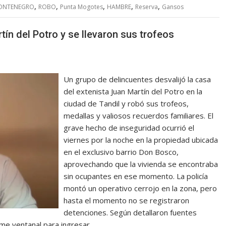
,
,
,
,
,
ONTENEGRO
ROBO
Punta Mogotes
HAMBRE
Reserva
Gansos
tín del Potro y se llevaron sus trofeos
Un grupo de delincuentes desvalijó la casa
del extenista Juan Martín del Potro en la
ciudad de Tandil y robó sus trofeos,
medallas y valiosos recuerdos familiares. El
grave hecho de inseguridad ocurrió el
viernes por la noche en la propiedad ubicada
en el exclusivo barrio Don Bosco,
aprovechando que la vivienda se encontraba
sin ocupantes en ese momento. La policía
montó un operativo cerrojo en la zona, pero
hasta el momento no se registraron
detenciones. Según detallaron fuentes
orme ventanal para ingresar…