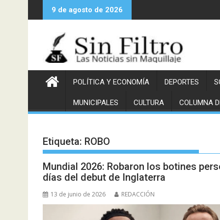
Saltar
9 de agosto de 2026
al
contenido
POLÍTICA Y ECONOMÍA
DEPORTES
S
MUNICIPALES
CULTURA
COLUMNA D
Etiqueta:
ROBO
Mundial 2026: Robaron los botines per
días del debut de Inglaterra
13 de junio de 2026
REDACCIÓN