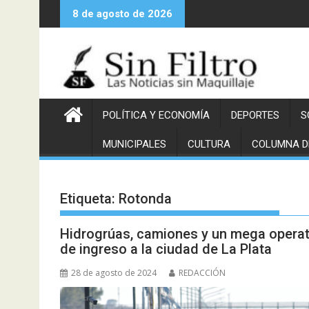
Saltar
8 de agosto de 2026
al
contenido
POLÍTICA Y ECONOMÍA
DEPORTES
S
MUNICIPALES
CULTURA
COLUMNA D
Etiqueta:
Rotonda
Hidrogrúas, camiones y un mega operati
de ingreso a la ciudad de La Plata
28 de agosto de 2024
REDACCIÓN