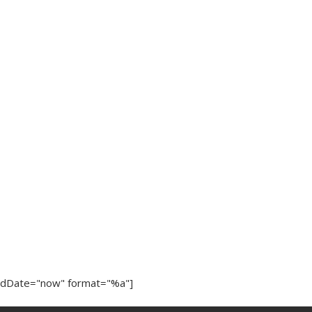
ndDate="now" format="%a"]