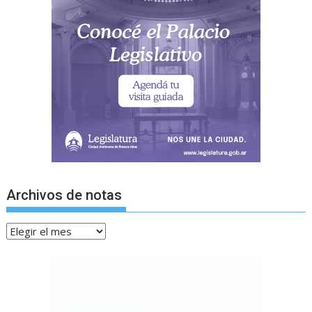
Archivos de notas
Archivos
de
notas