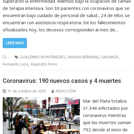
superaron la enfermedad. Además bajó la ocupación de camas
de terapia intensiva. Son 36 pacientes con coronavirus que se
encuentran bajo cuidado de personal de salud , 24 de ellos se
encuentran con asistencia respiratoria. De los fallecimientos
oficializados hoy, los decesos corresponden al mes de…
LEER MÁS
,
,
,
...
GUILLERMO MONTENEGRO
VIVIANA BERNABEI
SaludMGP
,
Fernando Lazo
Alejandro Ferro
Coronavirus: 190 nuevos casos y 4 muertes
31 de octubre de 2020
REDACCIÓN
Mar del Plata totaliza
21.346 infectados por
coronavirus mientras
que las muertes suman
792 desde el inicio de