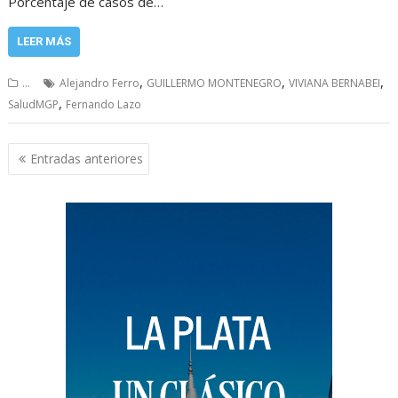
Porcentaje de casos de…
LEER MÁS
,
,
,
...
Alejandro Ferro
GUILLERMO MONTENEGRO
VIVIANA BERNABEI
,
SaludMGP
Fernando Lazo
Navegación
Entradas anteriores
de
entradas