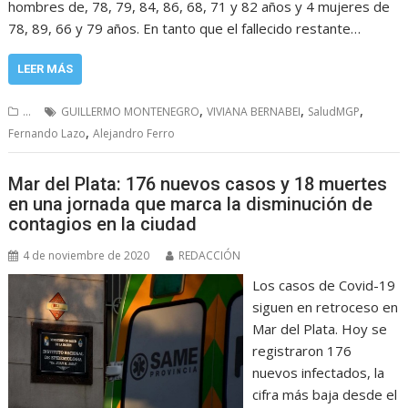
hombres de, 78, 79, 84, 86, 68, 71 y 82 años y 4 mujeres de
78, 89, 66 y 79 años. En tanto que el fallecido restante…
LEER MÁS
,
,
,
...
GUILLERMO MONTENEGRO
VIVIANA BERNABEI
SaludMGP
,
Fernando Lazo
Alejandro Ferro
Mar del Plata: 176 nuevos casos y 18 muertes
en una jornada que marca la disminución de
contagios en la ciudad
4 de noviembre de 2020
REDACCIÓN
Los casos de Covid-19
siguen en retroceso en
Mar del Plata. Hoy se
registraron 176
nuevos infectados, la
cifra más baja desde el