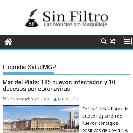
Saltar
al
contenido
Etiqueta:
SaludMGP
Mar del Plata: 185 nuevos infectados y 10
decesos por coronavirus
7 de noviembre de 2020
REDACCIÓN
En las últimas horas, la
ciudad registró 185
nuevos contagios
positivos de Covid-19.