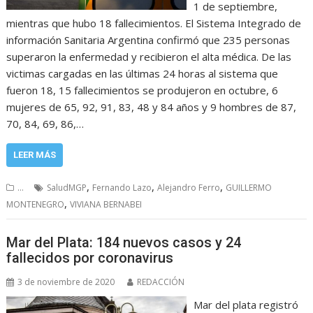
1 de septiembre,
mientras que hubo 18 fallecimientos. El Sistema Integrado de
información Sanitaria Argentina confirmó que 235 personas
superaron la enfermedad y recibieron el alta médica. De las
victimas cargadas en las últimas 24 horas al sistema que
fueron 18, 15 fallecimientos se produjeron en octubre, 6
mujeres de 65, 92, 91, 83, 48 y 84 años y 9 hombres de 87,
70, 84, 69, 86,…
LEER MÁS
,
,
,
...
SaludMGP
Fernando Lazo
Alejandro Ferro
GUILLERMO
,
MONTENEGRO
VIVIANA BERNABEI
Mar del Plata: 184 nuevos casos y 24
fallecidos por coronavirus
3 de noviembre de 2020
REDACCIÓN
Mar del plata registró