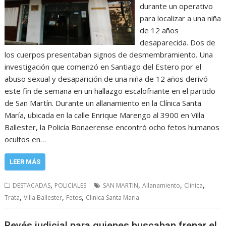
durante un operativo
para localizar a una niña
de 12 años
desaparecida. Dos de
los cuerpos presentaban signos de desmembramiento. Una
investigación que comenzó en Santiago del Estero por el
abuso sexual y desaparición de una niña de 12 años derivó
este fin de semana en un hallazgo escalofriante en el partido
de San Martín. Durante un allanamiento en la Clínica Santa
María, ubicada en la calle Enrique Marengo al 3900 en Villa
Ballester, la Policía Bonaerense encontró ocho fetos humanos
ocultos en…
LEER MÁS
,
,
,
,
DESTACADAS
POLICIALES
SAN MARTIN
Allanamiento
Clinica
,
,
,
Trata
Villa Ballester
Fetos
Clinica Santa Maria
Revés judicial para quienes buscaban frenar el