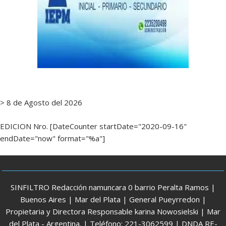
> 8 de Agosto del 2026
EDICION Nro. [DateCounter startDate="2020-09-16"
endDate="now" format="%a"]
SINFILTRO Redacción namuncara 0 barrio Peralta Ramos |
Buenos Aires | Mar del Plata | General Pueyrredon |
Propietaria y Directora Responsable karina Nowosielski | Mar
del Plata - Argentina. | Teléfono: 221-3062599 | DNDA RE-