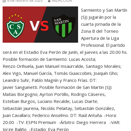
6 de febrero de 2025
REDACCIÓN
Sarmiento y San Martín
(SJ) jugarán por la
cuarta jornada de la
Zona B del Torneo
Apertura de la Liga
Profesional. El partido
será en el Estadio Eva Perón de Junín, el jueves a las 20.00 hs.
Posible formación de Sarmiento: Lucas Acosta;
Renzo Orihuela, Juan Manuel Insaurralde, Santiago Morales;
Alex Vigo, Manuel García, Tomás Guiaccobini, Joaquín Gho;
Leandro Suhr, Pablo Magnín y Franco Frías. DT:
Javier Sanguinetti. Posible formación de San Martin (SJ):
Matías Borgogno; Ayrton Portillo, Rodrigo Cáseres,
Esteban Burgos, Luciano Recalde, Lucas Diarte;
Sebastián Jaurena, Nicolás Pelaitay, Sebastián González,
Juan Cavallaro; Federico Anselmo. DT: Raúl Antuña. -Hora:
20.00 -TV: ESPN Premium -Árbitro: Diego Herrera -VAR:
Jorge Baliño -Estadio: Eva Perón