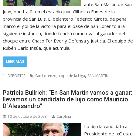
ante San Martín de San
Juan, por 1 a 0, en el estadio Juan Gilberto Funes de la
provincia de San Luis. El delantero Federico Girotti, de penal,
marcó el gol de la victoria para el pase de San Lorenzo a la
siguiente instancia, donde tendrá como rival al ganador del
choque entre Chaco For Ever y Defensa y Justicia. El equipo de
Rubén Darío Insúa, que acumula…
LEER MÁS
,
,
DEPORTES
San Lorenzo
copa de la Liga
SAN MARTIN
Patricia Bullrich: “En San Martín vamos a ganar:
llevamos un candidato de lujo como Mauricio
D´Alessandro”
10 de octubre de 2023
Carolina
Lo dijo la candidata a
Presidente de JxC este