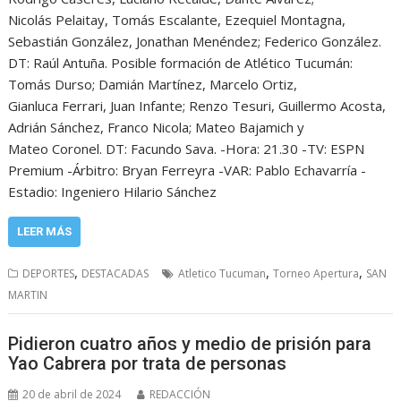
Nicolás Pelaitay, Tomás Escalante, Ezequiel Montagna,
Sebastián González, Jonathan Menéndez; Federico González.
DT: Raúl Antuña. Posible formación de Atlético Tucumán:
Tomás Durso; Damián Martínez, Marcelo Ortiz,
Gianluca Ferrari, Juan Infante; Renzo Tesuri, Guillermo Acosta,
Adrián Sánchez, Franco Nicola; Mateo Bajamich y
Mateo Coronel. DT: Facundo Sava. -Hora: 21.30 -TV: ESPN
Premium -Árbitro: Bryan Ferreyra -VAR: Pablo Echavarría -
Estadio: Ingeniero Hilario Sánchez
LEER MÁS
,
,
,
DEPORTES
DESTACADAS
Atletico Tucuman
Torneo Apertura
SAN
MARTIN
Pidieron cuatro años y medio de prisión para
Yao Cabrera por trata de personas
20 de abril de 2024
REDACCIÓN