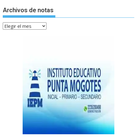
Archivos de notas
Archivos
de
notas