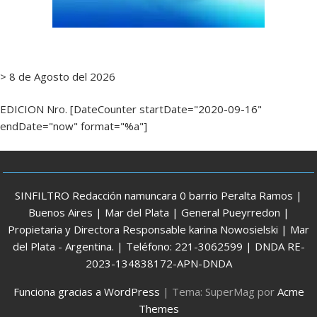
> 8 de Agosto del 2026
EDICION Nro. [DateCounter startDate="2020-09-16"
endDate="now" format="%a"]
SINFILTRO Redacción namuncara 0 barrio Peralta Ramos |
Buenos Aires | Mar del Plata | General Pueyrredon |
Propietaria y Directora Responsable karina Nowosielski | Mar
del Plata - Argentina. | Teléfono: 221-3062599 | DNDA RE-
2023-134838172-APN-DNDA
Funciona gracias a WordPress
|
Tema: SuperMag por
Acme
Themes