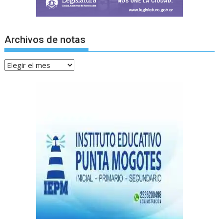
Archivos de notas
Archivos
de
notas