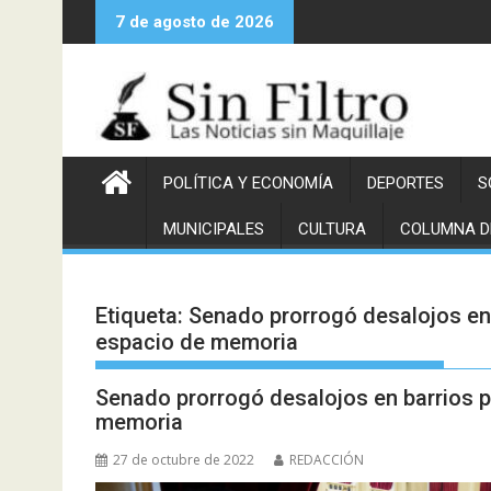
Saltar
7 de agosto de 2026
al
contenido
POLÍTICA Y ECONOMÍA
DEPORTES
S
MUNICIPALES
CULTURA
COLUMNA D
Etiqueta:
Senado prorrogó desalojos en 
espacio de memoria
Senado prorrogó desalojos en barrios p
memoria
27 de octubre de 2022
REDACCIÓN