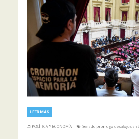
LEER MÁS
POLÍTICA Y ECONOMÍA
Senado prorrogó desalojos en 