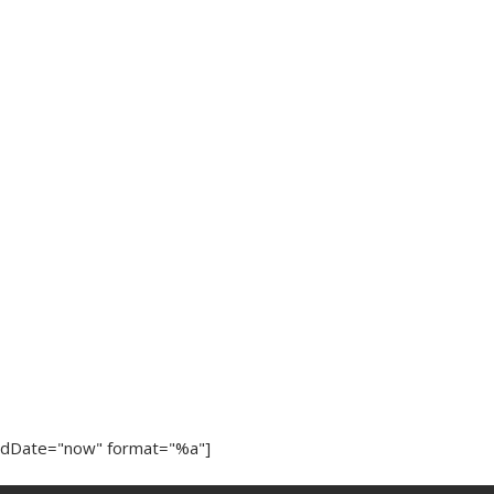
ndDate="now" format="%a"]