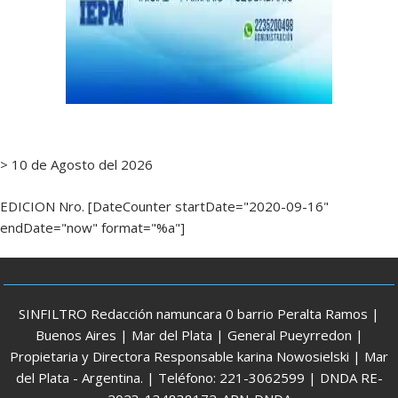
> 10 de Agosto del 2026
EDICION Nro. [DateCounter startDate="2020-09-16"
endDate="now" format="%a"]
SINFILTRO Redacción namuncara 0 barrio Peralta Ramos |
Buenos Aires | Mar del Plata | General Pueyrredon |
Propietaria y Directora Responsable karina Nowosielski | Mar
del Plata - Argentina. | Teléfono: 221-3062599 | DNDA RE-