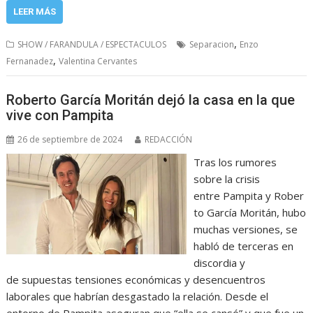
LEER MÁS
,
SHOW / FARANDULA / ESPECTACULOS
Separacion
Enzo
,
Fernanadez
Valentina Cervantes
Roberto García Moritán dejó la casa en la que
vive con Pampita
26 de septiembre de 2024
REDACCIÓN
Tras los rumores
sobre la crisis
entre Pampita y Rober
to García Moritán, hubo
muchas versiones, se
habló de terceras en
discordia y
de supuestas tensiones económicas y desencuentros
laborales que habrían desgastado la relación. Desde el
entorno de Pampita aseguran que “ella se cansó” y que fue un