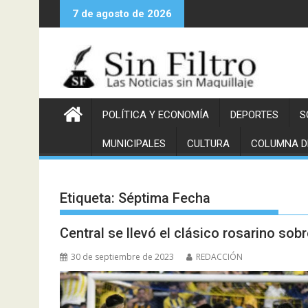
Saltar
7 de agosto de 2026
al
contenido
POLÍTICA Y ECONOMÍA
DEPORTES
S
MUNICIPALES
CULTURA
COLUMNA D
Etiqueta:
Séptima Fecha
Central se llevó el clásico rosarino sobre
30 de septiembre de 2023
REDACCIÓN