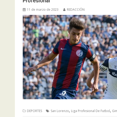
Profesional
11 de marzo de 2023
REDACCIÓN
,
,
DEPORTES
San Lorenzo
Liga Profesional De Futbol
Gi