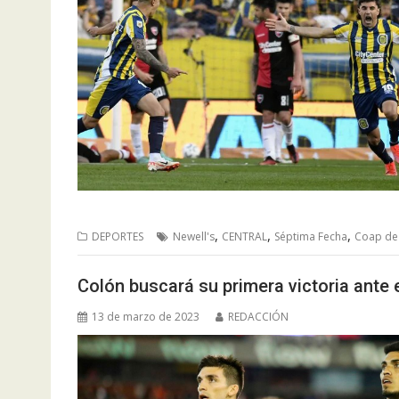
,
,
,
DEPORTES
Newell's
CENTRAL
Séptima Fecha
Coap de 
Colón buscará su primera victoria ante 
13 de marzo de 2023
REDACCIÓN