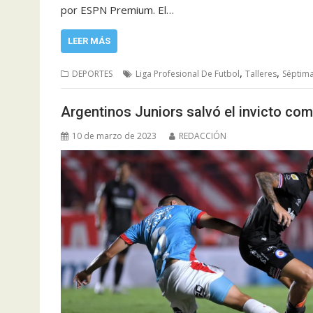
por ESPN Premium. El…
LEER MÁS
,
,
DEPORTES
Liga Profesional De Futbol
Talleres
Séptim
Argentinos Juniors salvó el invicto com
10 de marzo de 2023
REDACCIÓN