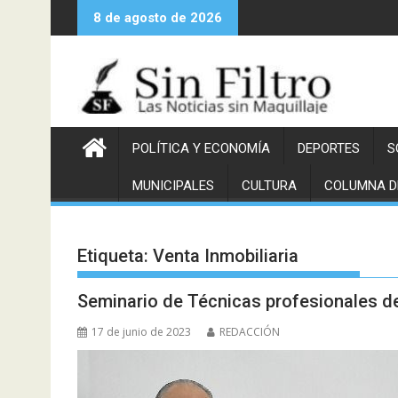
Saltar
8 de agosto de 2026
al
contenido
POLÍTICA Y ECONOMÍA
DEPORTES
S
MUNICIPALES
CULTURA
COLUMNA D
Etiqueta:
Venta Inmobiliaria
Seminario de Técnicas profesionales de
17 de junio de 2023
REDACCIÓN