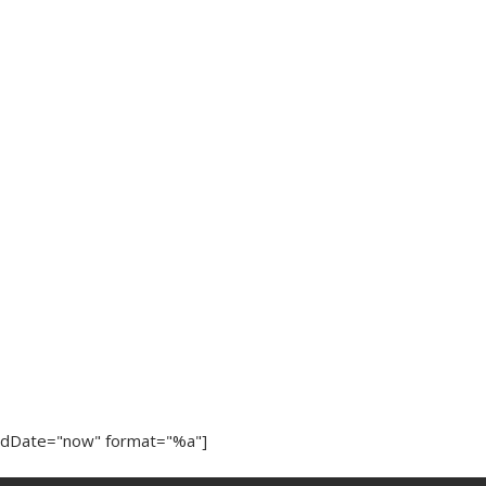
ndDate="now" format="%a"]