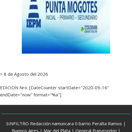
> 8 de Agosto del 2026
EDICION Nro. [DateCounter startDate="2020-09-16"
endDate="now" format="%a"]
SINFILTRO Redacción namuncara 0 barrio Peralta Ramos |
Buenos Aires | Mar del Plata | General Pueyrredon |