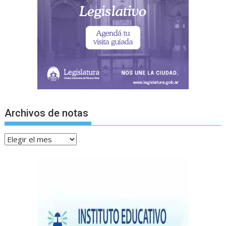
Archivos de notas
Archivos
de
notas