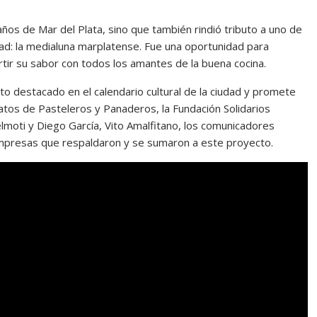
ños de Mar del Plata, sino que también rindió tributo a uno de
ad: la medialuna marplatense. Fue una oportunidad para
artir su sabor con todos los amantes de la buena cocina.
to destacado en el calendario cultural de la ciudad y promete
catos de Pasteleros y Panaderos, la Fundación Solidarios
elmoti y Diego García, Vito Amalfitano, los comunicadores
mpresas que respaldaron y se sumaron a este proyecto.