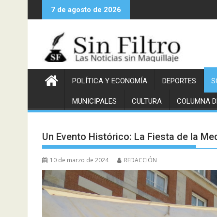
Saltar
7 de agosto de 2026
al
contenido
POLÍTICA Y ECONOMÍA
DEPORTES
S
MUNICIPALES
CULTURA
COLUMNA D
Un Evento Histórico: La Fiesta de la Me
10 de marzo de 2024
REDACCIÓN