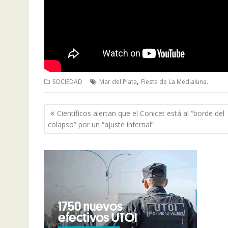
,
SOCIEDAD
Mar del Plata
Fiesta de La Medialuna.
Navegación
Científicos alertan que el Conicet está al “borde del
de
colapso” por un “ajuste infernal”
entradas