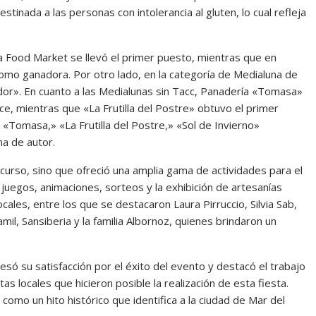
destinada a las personas con intolerancia al gluten, lo cual refleja
ía Food Market se llevó el primer puesto, mientras que en
omo ganadora. Por otro lado, en la categoría de Medialuna de
dor». En cuanto a las Medialunas sin Tacc, Panadería «Tomasa»
e, mientras que «La Frutilla del Postre» obtuvo el primer
«Tomasa,» «La Frutilla del Postre,» «Sol de Invierno»
na de autor.
ncurso, sino que ofreció una amplia gama de actividades para el
 juegos, animaciones, sorteos y la exhibición de artesanías
ocales, entre los que se destacaron Laura Pirruccio, Silvia Sab,
mil, Sansiberia y la familia Albornoz, quienes brindaron un
esó su satisfacción por el éxito del evento y destacó el trabajo
as locales que hicieron posible la realización de esta fiesta.
como un hito histórico que identifica a la ciudad de Mar del