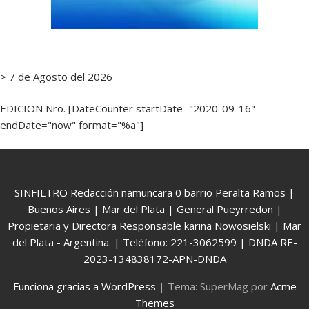
> 7 de Agosto del 2026
EDICION Nro. [DateCounter startDate="2020-09-16"
endDate="now" format="%a"]
SINFILTRO Redacción namuncara 0 barrio Peralta Ramos |
Buenos Aires | Mar del Plata | General Pueyrredon |
Propietaria y Directora Responsable karina Nowosielski | Mar
del Plata - Argentina. | Teléfono: 221-3062599 | DNDA RE-
2023-134838172-APN-DNDA
Funciona gracias a WordPress
|
Tema: SuperMag por
Acme
Themes