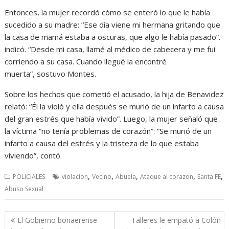
Entonces, la mujer recordó cómo se enteró lo que le había
sucedido a su madre: “Ese día viene mi hermana gritando que
la casa de mamá estaba a oscuras, que algo le había pasado”.
indicó. “Desde mi casa, llamé al médico de cabecera y me fui
corriendo a su casa. Cuando llegué la encontré
muerta”, sostuvo Montes.
Sobre los hechos que cometió el acusado, la hija de Benavidez
relató: “Él la violó y ella después se murió de un infarto a causa
del gran estrés que había vivido”. Luego, la mujer señaló que
la víctima “no tenía problemas de corazón”: “Se murió de un
infarto a causa del estrés y la tristeza de lo que estaba
viviendo”, contó.
,
,
,
,
,
POLICIALES
violacion
Vecino
Abuela
Ataque al corazon
Santa FE
Abuso Sexual
Navegación
El Gobierno bonaerense
Talleres le empató a Colón