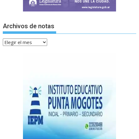
Archivos de notas
Archivos
de
notas