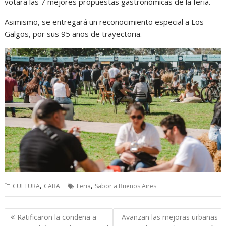
votará las 7 mejores propuestas gastronómicas de la feria.
Asimismo, se entregará un reconocimiento especial a Los
Galgos, por sus 95 años de trayectoria.
,
,
CULTURA
CABA
Feria
Sabor a Buenos Aires
Navegación
Ratificaron la condena a
Avanzan las mejoras urbanas