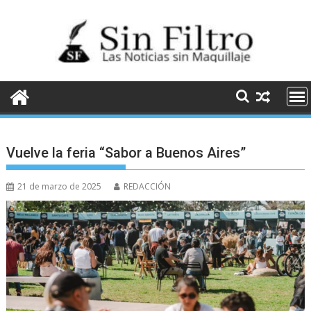
Saltar
al
contenido
Vuelve la feria “Sabor a Buenos Aires”
21 de marzo de 2025
REDACCIÓN