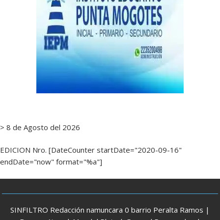
> 8 de Agosto del 2026
EDICION Nro. [DateCounter startDate="2020-09-16"
endDate="now" format="%a"]
SINFILTRO Redacción namuncara 0 barrio Peralta Ramos |