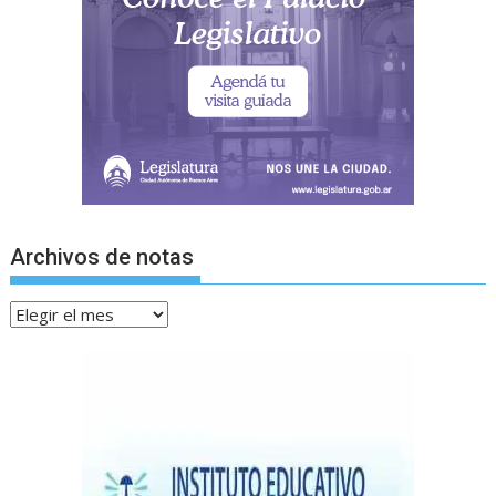
Archivos de notas
Archivos
de
notas