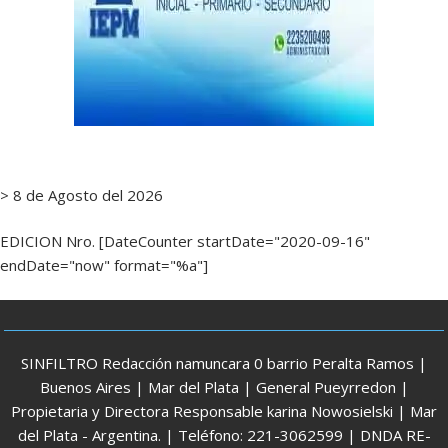
> 8 de Agosto del 2026
EDICION Nro. [DateCounter startDate="2020-09-16"
endDate="now" format="%a"]
SINFILTRO Redacción namuncara 0 barrio Peralta Ramos |
Buenos Aires | Mar del Plata | General Pueyrredon |
Propietaria y Directora Responsable karina Nowosielski | Mar
del Plata - Argentina. | Teléfono: 221-3062599 | DNDA RE-