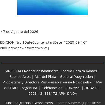
> 7 de Agosto del 2026
EDICION Nro. [DateCounter startDate="2020-09-16"
endDate="now" format="%a"]
SINFILTRO Redacción namuncara 0 barrio Peralta Ramos |
Buenos Aires | Mar del Plata | General Pueyrredon |
Propietaria y Directora Responsable karina Nowosielski | Mar
del Plata - Argentina. | Teléfono: 221-3062599 | DNDA RE-
2023-134838172-APN-DNDA
Funciona gracias a WordPress
|
Tema: SuperMag por
Acme