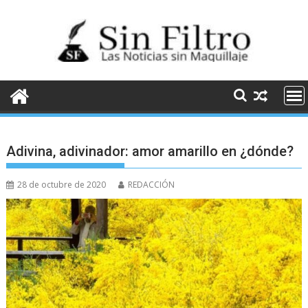
Saltar
al
contenido
Adivina, adivinador: amor amarillo en ¿dónde?
28 de octubre de 2020
REDACCIÓN