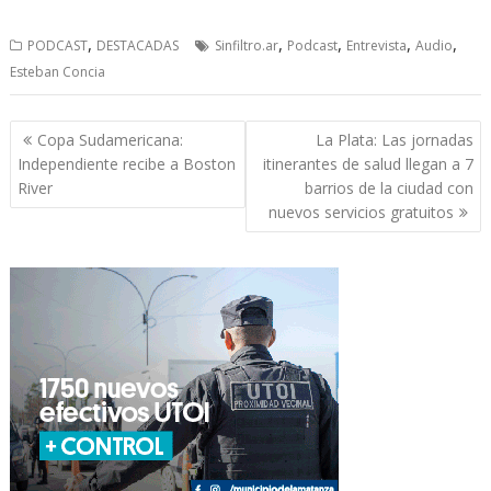
,
,
,
,
,
PODCAST
DESTACADAS
Sinfiltro.ar
Podcast
Entrevista
Audio
Esteban Concia
Navegación
Copa Sudamericana:
La Plata: Las jornadas
de
Independiente recibe a Boston
itinerantes de salud llegan a 7
entradas
River
barrios de la ciudad con
nuevos servicios gratuitos